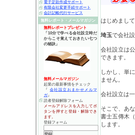
電子定款作成サポート
有限会社変更手続サポート
会計記帳代行サービス
はじめまして
無料レポート・メールマガジン
無料レポートプレゼント
「10分で学べる会社設立時だ
埼玉
で会社設
からこそ覚えておきたい七つ
の秘訣」
会社設立は
できます。
しかし、単
無料メールマガジン
ません。
起業の最新事情をチェック
『
会社設立おまかせメルマ
会社設立は一
ガ
』
読者登録解除フォーム
メールアドレスを入力してボ
そこで、あ
タンを押すと登録・解除でき
書士五傳木
ます。
登録フォーム
します。