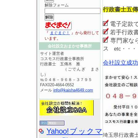
解除フォーム
行政書士五傳
電子定款
若手行政
『
まぐまぐ！
』から発行して
います。
専門家な
会社設立おまかせ事務所
ス
etc・・・
サイト運営者
コスモス行政書士事務所
会社設立成功
行政書士 五傳木 雅
（ごでんぎ まさ
し）
℡０４８－９６８－３７９５
FAX020-4664-0552
メール
info@kaisha4649.com
Yahoo!ブックマ
埼玉県行政書