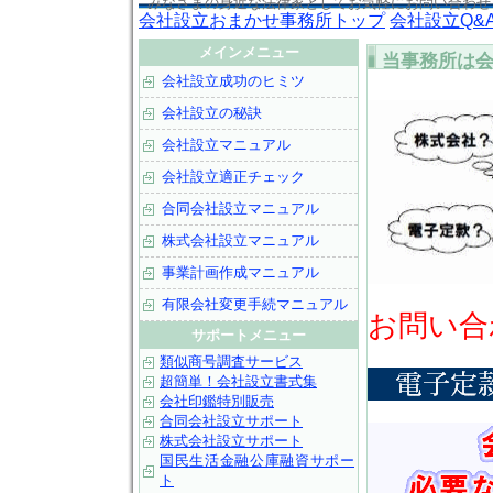
みなさまの身近な法律家としてお気
会社設立おまかせ事務所トップ
会社設立Q&
メインメニュー
当事務所は
会社設立成功のヒミツ
会社設立の秘訣
会社設立マニュアル
会社設立適正チェック
合同会社設立マニュアル
株式会社設立マニュアル
事業計画作成マニュアル
有限会社変更手続マニュアル
お問い合わせ
サポートメニュー
類似商号調査サービス
超簡単！会社設立書式集
会社印鑑特別販売
合同会社設立サポート
株式会社設立サポート
国民生活金融公庫融資サポー
ト